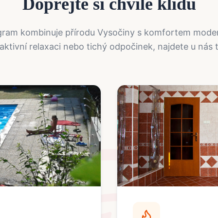
Dopřejte si chvíle klidu
gram kombinuje přírodu Vysočiny s komfortem modern
aktivní relaxaci nebo tichý odpočinek, najdete u nás 