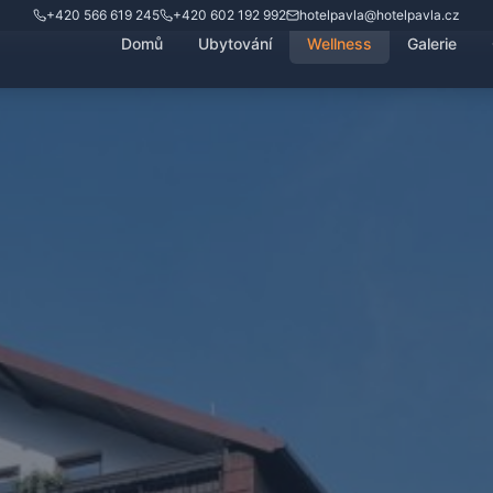
+420 566 619 245
+420 602 192 992
hotelpavla@hotelpavla.cz
Domů
Ubytování
Wellness
Galerie