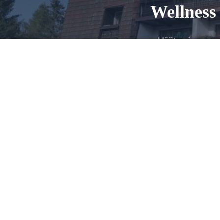
Wellness 
Užijte si neom