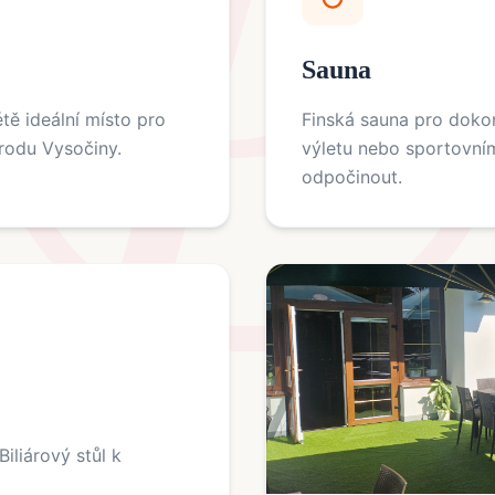
Sauna
tě ideální místo pro
Finská sauna pro dokon
írodu Vysočiny.
výletu nebo sportovním 
odpočinout.
iliárový stůl k