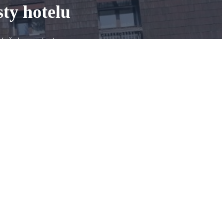
sty hotelu
 Vašeho pobytu.