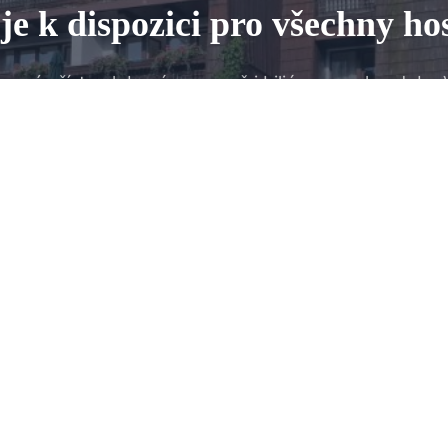
je k dispozici pro všechny ho
ezený přístup k bazénu, sauně i biliáru po celou dobu
REZERVOVAT POBYT
VÁŠ POBYT NA VYSOČINĚ